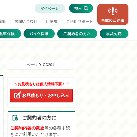
マイページ
検索
事故の
ご連絡
質問
お問い合わせ
用語集
ご利用サポート
動車保険
バイク保険
ご契約者の方へ
事故対応
ページID:
QC204
＼お見積もりは個人情報不要！／
お見積もり・お申し込み
ご契約者の方に
ご契約内容の変更
等の各種手続
きにご利用いただけます。