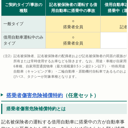
ご契約タイプ/事故の
記名被保険者の運転する借
借用自動車以
種類
用自動車に搭乗中の事故
搭乗中（運
○
一般タイプ
搭乗者全員
記名
借用自動車運転中のみ
○
タイプ
搭乗者全員
記名被保険者、記名被保険者の配偶者および記名被保険者の同居の親族が
所有または常時使用するお車などを除きます。なお、用途・車種が自家用
6車種、自家用普通貨物車（最大積載量0.5トン超2トン以下）・特殊用途
自動車（キャンピング車）・二輪自動車・原動機付自転車であるものおよ
びバス、タクシーが対象車種となります。
搭乗者傷害危険補償特約
（任意セット）
搭乗者傷害危険補償特約とは
記名被保険者の運転する借用自動車に搭乗中の方が自動車事