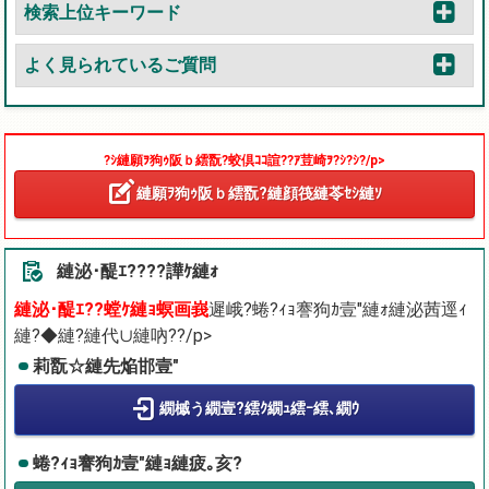
検索上位キーワード
よく見られているご質問
?ｼ縺願ｦ狗ｩ阪ｂ繧翫?蛟倶ｺｺ諠??ｱ荳崎ｦ?ｼ?ｼ?/p>
縺願ｦ狗ｩ阪ｂ繧翫?縺顔筏縺苓ｾｼ縺ｿ
縺泌･醍ｴ????譁ｹ縺ｫ
縺泌･醍ｴ??螳ｹ縺ｮ螟画峩
遲峨?蜷?ｨｮ謇狗ｶ壹″縺ｫ縺泌茜逕ｨ
縺?◆縺?縺代∪縺吶??/p>
莉翫☆縺先焔邯壹″
繝槭う繝壹?繧ｸ繝ｭ繧ｰ繧､繝ｳ
蜷?ｨｮ謇狗ｶ壹″縺ｮ縺疲｡亥?