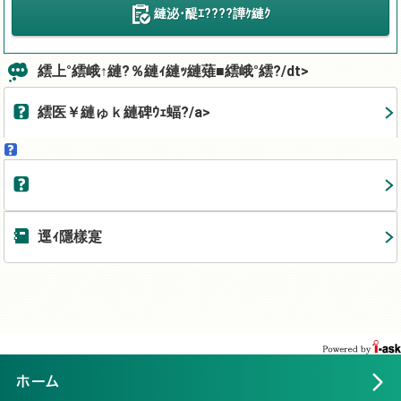
縺泌･醍ｴ????譁ｹ縺ｸ
繧上°繧峨↑縺?％縺ｨ縺ｯ縺薙■繧峨°繧?/dt>
繧医￥縺ゅｋ縺碑ｳｪ蝠?/a>
逕ｨ隱樣寔
ホーム