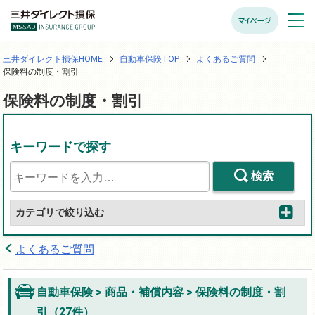
マイページ
メニュ
開く
三井ダイレクト損保HOME
自動車保険TOP
よくあるご質問
保険料の制度・割引
保険料の制度・割引
キーワードで探す
検索
カテゴリで絞り込む
よくあるご質問
自動車保険 > 商品・補償内容 > 保険料の制度・割
引（27件）