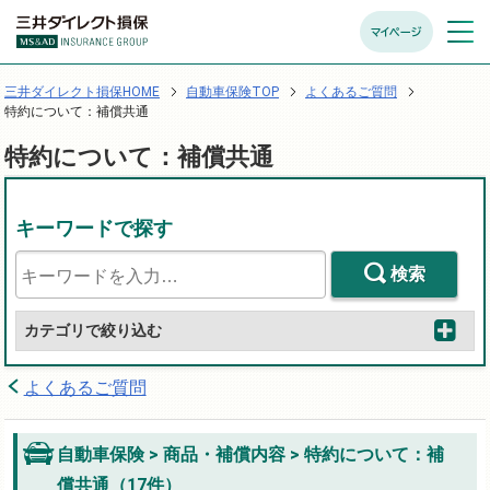
マイページ
メニュ
開く
三井ダイレクト損保HOME
自動車保険TOP
よくあるご質問
特約について：補償共通
特約について：補償共通
キーワードで探す
検索
カテゴリで絞り込む
よくあるご質問
自動車保険 > 商品・補償内容 > 特約について：補
償共通（17件）