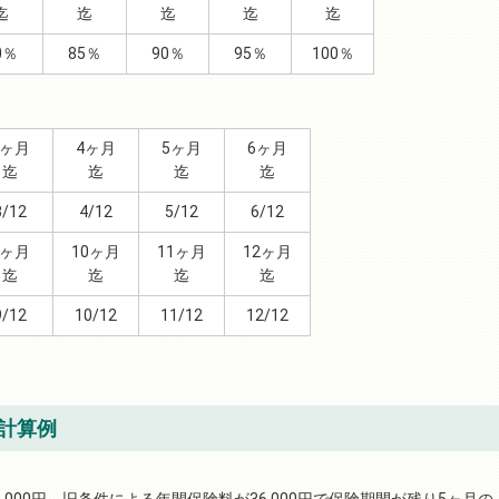
迄
迄
迄
迄
迄
0％
85％
90％
95％
100％
3ヶ月
4ヶ月
5ヶ月
6ヶ月
迄
迄
迄
迄
3/12
4/12
5/12
6/12
9ヶ月
10ヶ月
11ヶ月
12ヶ月
迄
迄
迄
迄
9/12
10/12
11/12
12/12
計算例
000円、旧条件による年間保険料が36,000円で保険期間が残り5ヶ月の