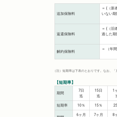
＝ {（
追加保険料
いない期
＝ {（
返還保険料
過した期
＝ （年
解約保険料
短期率は下表のとおりです。なお、「
【短期率】
7日
15日
1
期間
迄
迄
短期率
10％
15％
2
6ヶ月
7ヶ月
8