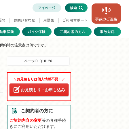
マイページ
検索
事故の
ご連絡
質問
お問い合わせ
用語集
ご利用サポート
動車保険
バイク保険
ご契約者の方へ
事故対応
解約時の注意点は何ですか。
ページID:
Q10126
＼お見積もりは個人情報不要！／
お見積もり・お申し込み
ご契約者の方に
ご契約内容の変更
等の各種手続
きにご利用いただけます。