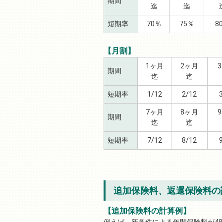
期間
迄
迄
短期率
70％
75％
8
【月割】
1ヶ月
2ヶ月
期間
迄
迄
短期率
1/12
2/12
7ヶ月
8ヶ月
期間
迄
迄
短期率
7/12
8/12
追加保険料、返還保険料の
【追加保険料の計算例】
例えば、新条件による年間保険料が48,