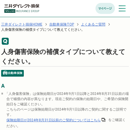
マイページ
メニュ
開く
三井ダイレクト損保HOME
自動車保険TOP
よくあるご質問
人身傷害保険の補償タイプについて教えてください。
人身傷害保険の補償タイプについて教えて
ください。
自動車保険
「人身傷害保険」は保険始期日が2024年9月1日以降と2024年8月31日以前の場
合で補償の内容が異なります。現在ご契約の保険の始期日や、ご希望の保険開
始日をご確認ください。
こちらのページは保険始期日が2024年9月1日以降のご契約に関するご説明で
す。
保険始期日が2024年8月31日以前のご契約についてはこちら
をご確認く
ださい。