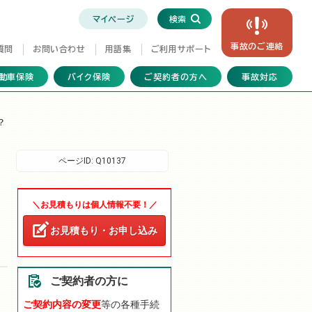
マイページ
検索
事故の
ご連絡
質問
お問い合わせ
用語集
ご利用サポート
動車保険
バイク保険
ご契約者の方へ
事故対応
？
ページID:
Q10137
＼お見積もりは個人情報不要！／
お見積もり・お申し込み
ご契約者の方に
ご契約内容の変更
等の各種手続