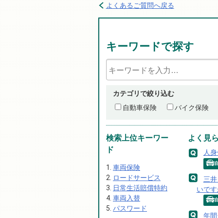
よくあるご質問へ戻る
キーワードで探す
カテゴリで絞り込む
自動車保険
バイク保険
検索上位キーワー
よく見
ド
人身
車両保険
ロードサービス
三井
日常生活賠償特約
いです
車両入替
パスワード
年間