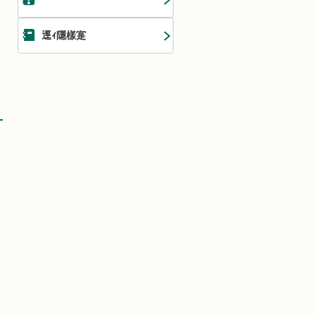
逕ｨ隱樣寔