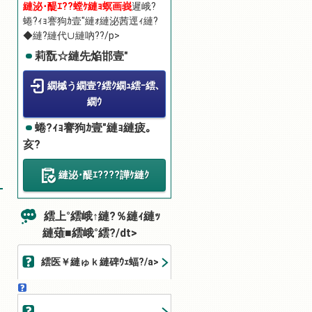
縺泌･醍ｴ??螳ｹ縺ｮ螟画峩
遲峨?
蜷?ｨｮ謇狗ｶ壹″縺ｫ縺泌茜逕ｨ縺?
◆縺?縺代∪縺吶??/p>
莉翫☆縺先焔邯壹″
繝槭う繝壹?繧ｸ繝ｭ繧ｰ繧､
繝ｳ
蜷?ｨｮ謇狗ｶ壹″縺ｮ縺疲｡
亥?
縺泌･醍ｴ????譁ｹ縺ｸ
繧上°繧峨↑縺?％縺ｨ縺ｯ
縺薙■繧峨°繧?/dt>
繧医￥縺ゅｋ縺碑ｳｪ蝠?/a>