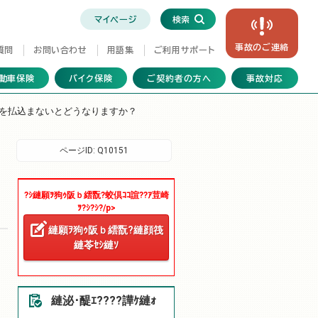
マイページ
検索
事故の
ご連絡
質問
お問い合わせ
用語集
ご利用サポート
動車保険
バイク保険
ご契約者の方へ
事故対応
を払込まないとどうなりますか？
ページID:
Q10151
?ｼ縺願ｦ狗ｩ阪ｂ繧翫?蛟倶ｺｺ諠??ｱ荳崎
ｦ?ｼ?ｼ?/p>
縺願ｦ狗ｩ阪ｂ繧翫?縺顔筏
縺苓ｾｼ縺ｿ
縺泌･醍ｴ????譁ｹ縺ｫ