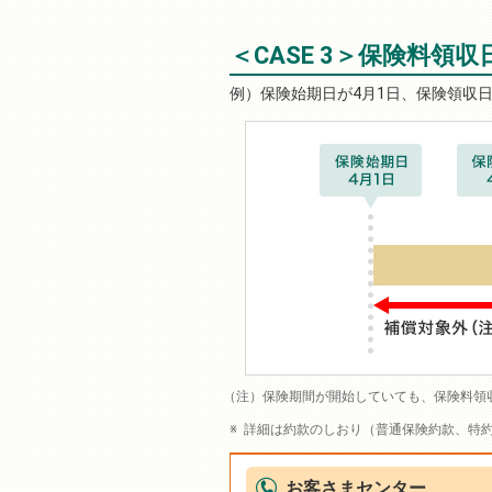
＜CASE 3＞保険料領
保険始期日が4月1日、保険領収日
保険期間が開始していても、保険料領
詳細は約款のしおり（普通保険約款、特
お客さまセンター