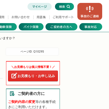
マイページ
検索
事故の
ご連絡
質問
お問い合わせ
用語集
ご利用サポート
動車保険
バイク保険
ご契約者の方へ
事故対応
いますか？
ページID:
Q10295
＼お見積もりは個人情報不要！／
お見積もり・お申し込み
ご契約者の方に
ご契約内容の変更
等の各種手続
きにご利用いただけます。