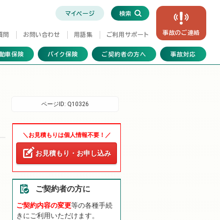
マイページ
検索
事故の
ご連絡
質問
お問い合わせ
用語集
ご利用サポート
動車保険
バイク保険
ご契約者の方へ
事故対応
ページID:
Q10326
＼お見積もりは個人情報不要！／
お見積もり・お申し込み
ご契約者の方に
ご契約内容の変更
等の各種手続
きにご利用いただけます。