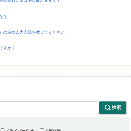
事故返れい金は受け取れますか？
か？
）の値の入力方法を教えてください。
ですか？
検索
ドライバー保険
医療保険