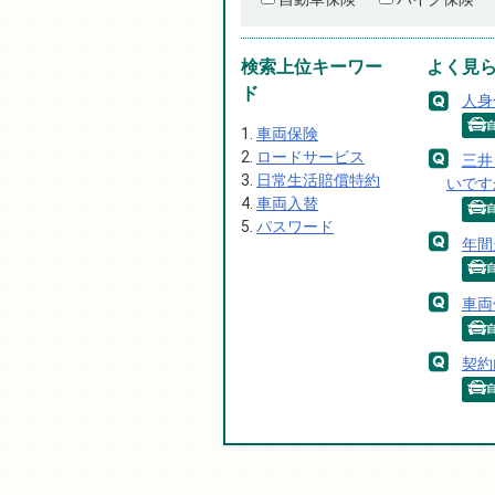
検索上位キーワー
よく見
ド
人身
車両保険
ロードサービス
三井
日常生活賠償特約
いです
車両入替
パスワード
年間
車両
契約