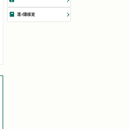
逕ｨ隱樣寔