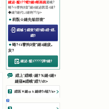
縺泌･醍ｴ??螳ｹ縺ｮ螟画峩
遲峨?
蜷?ｨｮ謇狗ｶ壹″縺ｫ縺泌茜逕ｨ縺?
◆縺?縺代∪縺吶??/p>
莉翫☆縺先焔邯壹″
繝槭う繝壹?繧ｸ繝ｭ繧ｰ繧､
繝ｳ
蜷?ｨｮ謇狗ｶ壹″縺ｮ縺疲｡
亥?
縺泌･醍ｴ????譁ｹ縺ｸ
繧上°繧峨↑縺?％縺ｨ縺ｯ
縺薙■繧峨°繧?/dt>
繧医￥縺ゅｋ縺碑ｳｪ蝠?/a>