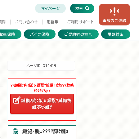
マイページ
検索
事故の
ご連絡
質問
お問い合わせ
用語集
ご利用サポート
動車保険
バイク保険
ご契約者の方へ
事故対応
ページID:
Q10419
?ｼ縺願ｦ狗ｩ阪ｂ繧翫?蛟倶ｺｺ諠??ｱ荳崎
ｦ?ｼ?ｼ?/p>
縺願ｦ狗ｩ阪ｂ繧翫?縺顔筏
縺苓ｾｼ縺ｿ
縺泌･醍ｴ????譁ｹ縺ｫ