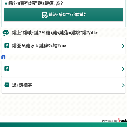
蜷?ｨｮ謇狗ｶ壹″縺ｮ縺疲｡亥?
縺泌･醍ｴ????譁ｹ縺ｸ
繧上°繧峨↑縺?％縺ｨ縺ｯ縺薙■繧峨°繧?/dt>
繧医￥縺ゅｋ縺碑ｳｪ蝠?/a>
逕ｨ隱樣寔