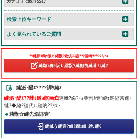
カテゴリで絞り込む
検索上位キーワード
よく見られているご質問
?ｼ縺願ｦ狗ｩ阪ｂ繧翫?蛟倶ｺｺ諠??ｱ荳崎ｦ?ｼ?ｼ?/p>
縺願ｦ狗ｩ阪ｂ繧翫?縺顔筏縺苓ｾｼ縺ｿ
縺泌･醍ｴ????譁ｹ縺ｫ
縺泌･醍ｴ??螳ｹ縺ｮ螟画峩
遲峨?蜷?ｨｮ謇狗ｶ壹″縺ｫ縺泌茜逕ｨ
縺?◆縺?縺代∪縺吶??/p>
莉翫☆縺先焔邯壹″
繝槭う繝壹?繧ｸ繝ｭ繧ｰ繧､繝ｳ