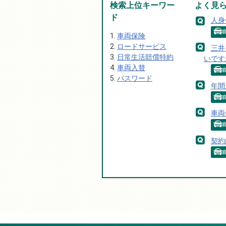
検索上位キーワー
よく見
ド
人身
車両保険
ロードサービス
三井
日常生活賠償特約
いです
車両入替
パスワード
年間
車両
契約