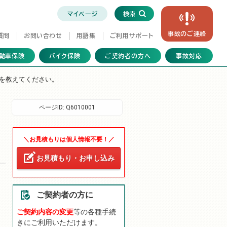
マイページ
検索
事故の
ご連絡
質問
お問い合わせ
用語集
ご利用サポート
動車保険
バイク保険
ご契約者の方へ
事故対応
を教えてください。
ページID:
Q6010001
＼お見積もりは個人情報不要！／
お見積もり・お申し込み
ご契約者の方に
ご契約内容の変更
等の各種手続
きにご利用いただけます。