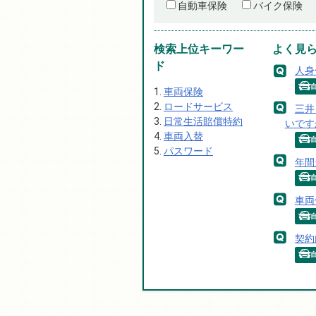
自動車保険
バイク保険
検索上位キーワー
よく見
ド
人身
車両保険
ロードサービス
三井
日常生活賠償特約
いです
車両入替
パスワード
年間
車両
契約