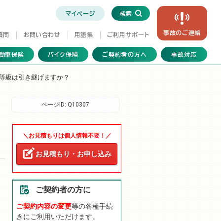
マイページ
検索
事故の
ご連絡
質問
お問い合わせ
用語集
ご利用サポート
動車保険
バイク保険
ご契約者の方へ
事故対応
等級は引き継げますか？
ページID:
Q10307
＼お見積もりは個人情報不要！／
お見積もり・お申し込み
ご契約者の方に
ご契約内容の変更
等の各種手続
きにご利用いただけます。