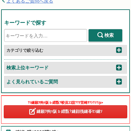
よくあるご質問へ戻る
キーワードで探す
検索
カテゴリで絞り込む
検索上位キーワード
よく見られているご質問
?ｼ縺願ｦ狗ｩ阪ｂ繧翫?蛟倶ｺｺ諠??ｱ荳崎ｦ?ｼ?ｼ?/p>
縺願ｦ狗ｩ阪ｂ繧翫?縺顔筏縺苓ｾｼ縺ｿ