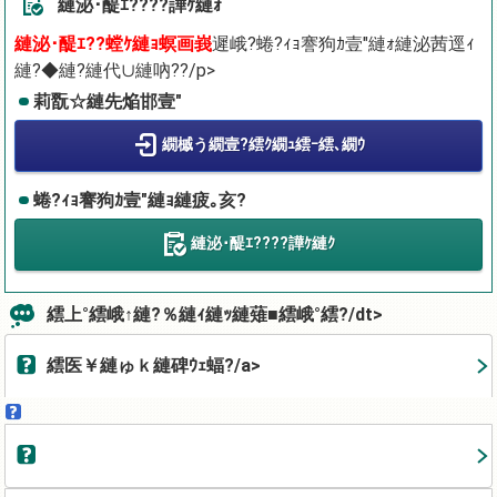
縺泌･醍ｴ????譁ｹ縺ｫ
縺泌･醍ｴ??螳ｹ縺ｮ螟画峩
遲峨?蜷?ｨｮ謇狗ｶ壹″縺ｫ縺泌茜逕ｨ
縺?◆縺?縺代∪縺吶??/p>
莉翫☆縺先焔邯壹″
繝槭う繝壹?繧ｸ繝ｭ繧ｰ繧､繝ｳ
蜷?ｨｮ謇狗ｶ壹″縺ｮ縺疲｡亥?
縺泌･醍ｴ????譁ｹ縺ｸ
繧上°繧峨↑縺?％縺ｨ縺ｯ縺薙■繧峨°繧?/dt>
繧医￥縺ゅｋ縺碑ｳｪ蝠?/a>