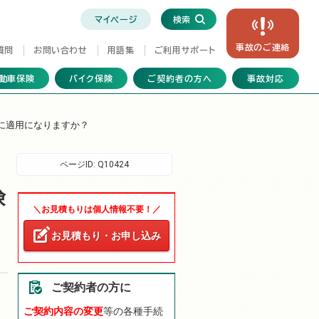
マイページ
検索
事故の
ご連絡
質問
お問い合わせ
用語集
ご利用サポート
動車保険
バイク保険
ご契約者の方へ
事故対応
に適用になりますか？
ページID:
Q10424
険
＼お見積もりは個人情報不要！／
お見積もり・お申し込み
ご契約者の方に
ご契約内容の変更
等の各種手続