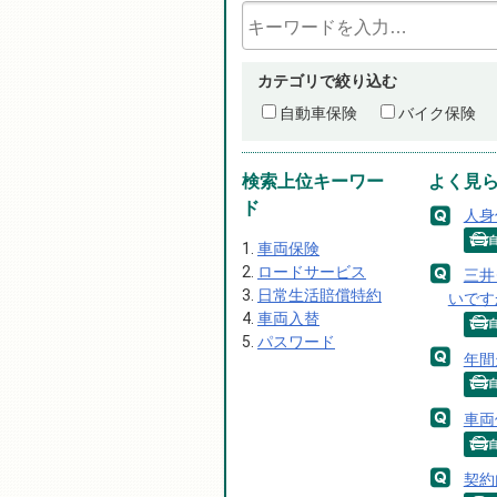
カテゴリで絞り込む
自動車保険
バイク保険
検索上位キーワー
よく見
ド
人身
車両保険
ロードサービス
三井
日常生活賠償特約
いです
車両入替
パスワード
年間
車両
契約