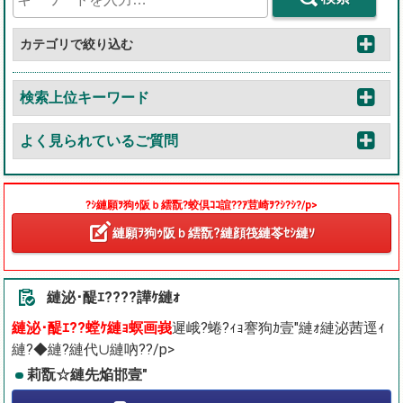
カテゴリで絞り込む
検索上位キーワード
よく見られているご質問
?ｼ縺願ｦ狗ｩ阪ｂ繧翫?蛟倶ｺｺ諠??ｱ荳崎ｦ?ｼ?ｼ?/p>
縺願ｦ狗ｩ阪ｂ繧翫?縺顔筏縺苓ｾｼ縺ｿ
縺泌･醍ｴ????譁ｹ縺ｫ
縺泌･醍ｴ??螳ｹ縺ｮ螟画峩
遲峨?蜷?ｨｮ謇狗ｶ壹″縺ｫ縺泌茜逕ｨ
縺?◆縺?縺代∪縺吶??/p>
莉翫☆縺先焔邯壹″