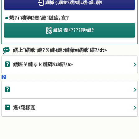
繝槭う繝壹?繧ｸ繝ｭ繧ｰ繧､繝ｳ
蜷?ｨｮ謇狗ｶ壹″縺ｮ縺疲｡亥?
縺泌･醍ｴ????譁ｹ縺ｸ
繧上°繧峨↑縺?％縺ｨ縺ｯ縺薙■繧峨°繧?/dt>
繧医￥縺ゅｋ縺碑ｳｪ蝠?/a>
逕ｨ隱樣寔