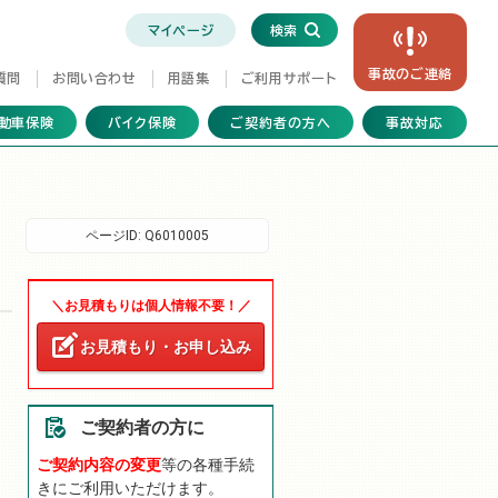
マイページ
検索
事故の
ご連絡
質問
お問い合わせ
用語集
ご利用サポート
動車保険
バイク保険
ご契約者の方へ
事故対応
ページID:
Q6010005
＼お見積もりは個人情報不要！／
お見積もり・お申し込み
ご契約者の方に
ご契約内容の変更
等の各種手続
きにご利用いただけます。