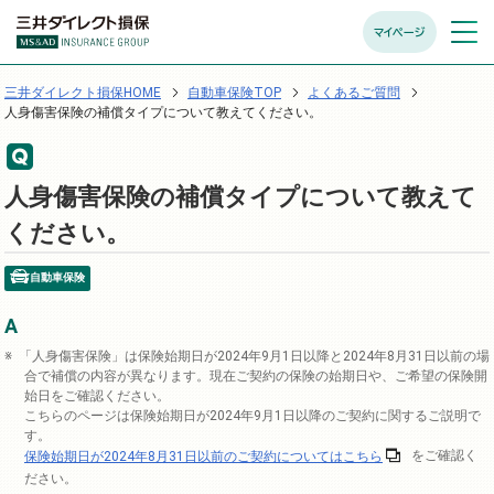
マイページ
メニュ
開く
三井ダイレクト損保HOME
自動車保険TOP
よくあるご質問
人身傷害保険の補償タイプについて教えてください。
人身傷害保険の補償タイプについて教えて
ください。
自動車保険
「人身傷害保険」は保険始期日が2024年9月1日以降と2024年8月31日以前の場
合で補償の内容が異なります。現在ご契約の保険の始期日や、ご希望の保険開
始日をご確認ください。
こちらのページは保険始期日が2024年9月1日以降のご契約に関するご説明で
す。
保険始期日が2024年8月31日以前のご契約についてはこちら
をご確認く
ださい。