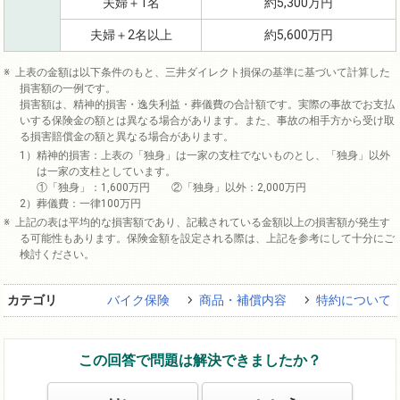
夫婦＋1名
約5,300万円
夫婦＋2名以上
約5,600万円
上表の金額は以下条件のもと、三井ダイレクト損保の基準に基づいて計算した
損害額の一例です。
損害額は、精神的損害・逸失利益・葬儀費の合計額です。実際の事故でお支払
いする保険金の額とは異なる場合があります。また、事故の相手方から受け取
る損害賠償金の額と異なる場合があります。
精神的損害：上表の「独身」は一家の支柱でないものとし、「独身」以外
は一家の支柱としています。
①「独身」：1,600万円 ②「独身」以外：2,000万円
葬儀費：一律100万円
上記の表は平均的な損害額であり、記載されている金額以上の損害額が発生す
る可能性もあります。保険金額を設定される際は、上記を参考にして十分にご
検討ください。
カテゴリ
バイク保険
商品・補償内容
特約について
この回答で問題は解決できましたか？