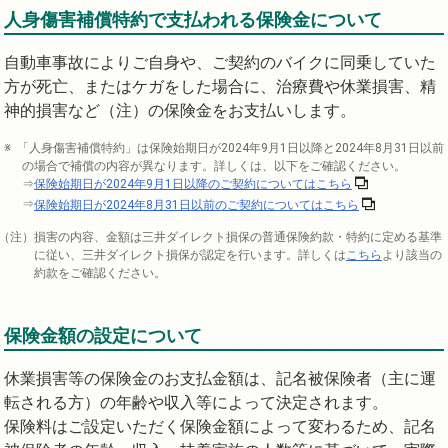
人身傷害補償特約で支払われる保険金について
自動車事故によりご自身や、ご契約のバイクに同乗していた
方が死亡、またはケガをした場合に、治療費や休業損害、精
神的損害など（注）の保険金をお支払いします。
「人身傷害補償特約」は保険始期日が2024年9月1日以降と2024年8月31日以前
の場合で補償の内容が異なります。詳しくは、以下をご確認ください。
⇒
保険始期日が2024年9月1日以降のご契約についてはこちら
⇒
保険始期日が2024年8月31日以前のご契約についてはこちら
損害の内容、金額は三井ダイレクト損保の普通保険約款・特約に定める基準
に従い、三井ダイレクト損保が認定を行います。詳しくは
こちら
より該当の
約款をご確認ください。
保険金額の設定について
休業損害等の保険金のお支払金額は、記名被保険者（主に運
転される方）の年齢や収入等によって決定されます。
保険料はご設定いただく保険金額によって変わるため、記名