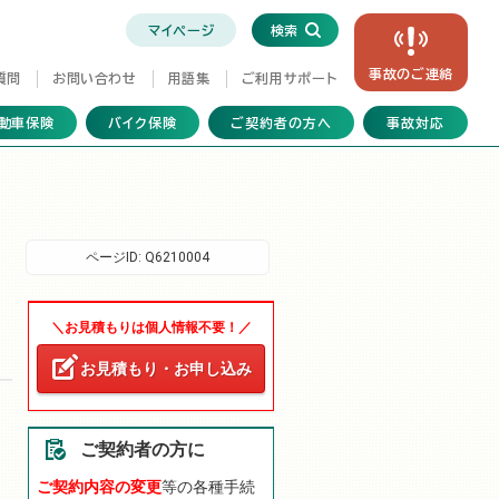
マイページ
検索
事故の
ご連絡
質問
お問い合わせ
用語集
ご利用サポート
動車保険
バイク保険
ご契約者の方へ
事故対応
ページID:
Q6210004
＼お見積もりは個人情報不要！／
お見積もり・お申し込み
ご契約者の方に
ご契約内容の変更
等の各種手続