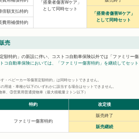
「搭乗者傷害Wケア」
として同時セット
療倍額支払特約
「搭乗者傷害Wケア」
として同時セット
英費用補償特約
販売
定額特約」の新設に伴い、コストコ自動車保険以外では「ファミリー傷
トコ自動車保険においては、「ファミリー傷害特約」を継続してセット
いす・ベビーカー等傷害定額特約」は同時セットできません。
車の用途・車種が以下のいずれかに該当する場合はセットできません。
物車、③営業用普通貨物車（最大積載量２トン以下）
特約
改定後
販売終了
ファミリー傷害特約
販売継続