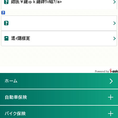
繧医￥縺ゅｋ縺碑ｳｪ蝠?/a>
逕ｨ隱樣寔
ホーム
自動車保険
開く
バイク保険
開く