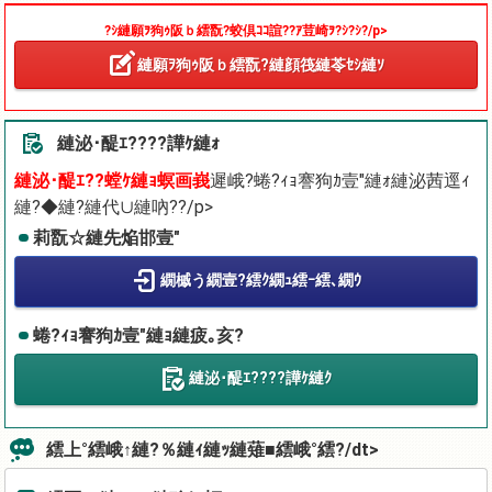
?ｼ縺願ｦ狗ｩ阪ｂ繧翫?蛟倶ｺｺ諠??ｱ荳崎ｦ?ｼ?ｼ?/p>
縺願ｦ狗ｩ阪ｂ繧翫?縺顔筏縺苓ｾｼ縺ｿ
縺泌･醍ｴ????譁ｹ縺ｫ
縺泌･醍ｴ??螳ｹ縺ｮ螟画峩
遲峨?蜷?ｨｮ謇狗ｶ壹″縺ｫ縺泌茜逕ｨ
縺?◆縺?縺代∪縺吶??/p>
莉翫☆縺先焔邯壹″
繝槭う繝壹?繧ｸ繝ｭ繧ｰ繧､繝ｳ
蜷?ｨｮ謇狗ｶ壹″縺ｮ縺疲｡亥?
縺泌･醍ｴ????譁ｹ縺ｸ
繧上°繧峨↑縺?％縺ｨ縺ｯ縺薙■繧峨°繧?/dt>