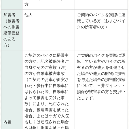
方
加害者
他人
ご契約のバイクを実際に運
（被害者
転している方（およびバイ
への損害
クの所有者の方）
賠償義務
のある
方）
ご契約のバイクに搭乗中
ご契約のバイクを実際に運
の方や、記名被保険者ご
転している方やバイクの所
自身やそのご家族（注）
有者の方が他人を死傷させ
の方が自動車被害事故
た場合や他人の財物に損害
（ご契約のお車が衝突さ
を与えた場合の損害賠償額
れた・歩行中に自動車に
について、三井ダイレクト
はねられた等、自動車に
損保が被害者の方と交渉い
よって被害を受けた事
たします。
故）により、死亡された
場合、後遺障害を被った
場合、またはケガで入院
内容
もしくは通院された場合
や財物に損害を被った場