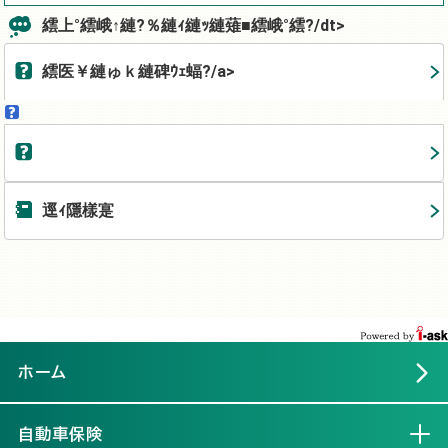
繧上°繧峨↑縺?％縺ｨ縺ｯ縺薙■繧峨°繧?/dt>
繧医￥縺ゅｋ縺碑ｳｪ蝠?/a>
逕ｨ隱樣寔
ホーム
自動車保険
開く