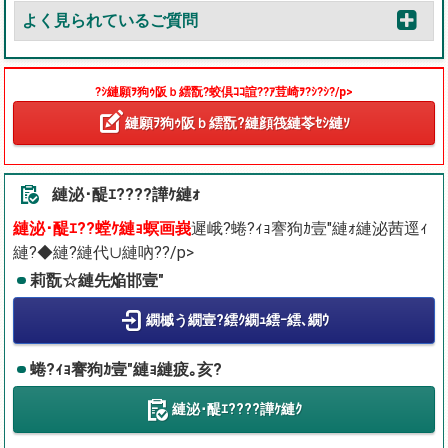
よく見られているご質問
?ｼ縺願ｦ狗ｩ阪ｂ繧翫?蛟倶ｺｺ諠??ｱ荳崎ｦ?ｼ?ｼ?/p>
縺願ｦ狗ｩ阪ｂ繧翫?縺顔筏縺苓ｾｼ縺ｿ
縺泌･醍ｴ????譁ｹ縺ｫ
縺泌･醍ｴ??螳ｹ縺ｮ螟画峩
遲峨?蜷?ｨｮ謇狗ｶ壹″縺ｫ縺泌茜逕ｨ
縺?◆縺?縺代∪縺吶??/p>
莉翫☆縺先焔邯壹″
繝槭う繝壹?繧ｸ繝ｭ繧ｰ繧､繝ｳ
蜷?ｨｮ謇狗ｶ壹″縺ｮ縺疲｡亥?
縺泌･醍ｴ????譁ｹ縺ｸ