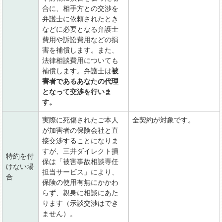
合に、相手方との交渉を
弁護士に依頼されたとき
などに必要となる弁護士
費用や訴訟費用などの損
害を補償します。また、
法律相談費用についても
補償します。弁護士は
被
害者であるあなたの代理
となって交渉を行いま
す。
実際に死傷されたご本人
全契約が対象です。
が加害者の保険会社と直
接交渉することになりま
すが、三井ダイレクト損
特約を付
保は「被害事故相談専任
けない場
担当サービス」により、
合
保険の使用有無にかかわ
らず、親身に相談にあた
ります（示談交渉はでき
ません）。