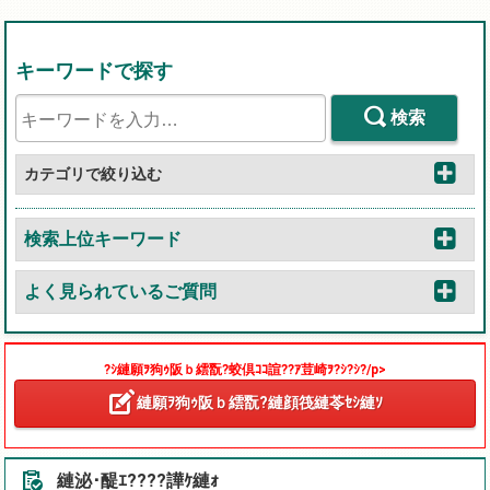
キーワードで探す
検索
カテゴリで絞り込む
検索上位キーワード
よく見られているご質問
?ｼ縺願ｦ狗ｩ阪ｂ繧翫?蛟倶ｺｺ諠??ｱ荳崎ｦ?ｼ?ｼ?/p>
縺願ｦ狗ｩ阪ｂ繧翫?縺顔筏縺苓ｾｼ縺ｿ
縺泌･醍ｴ????譁ｹ縺ｫ