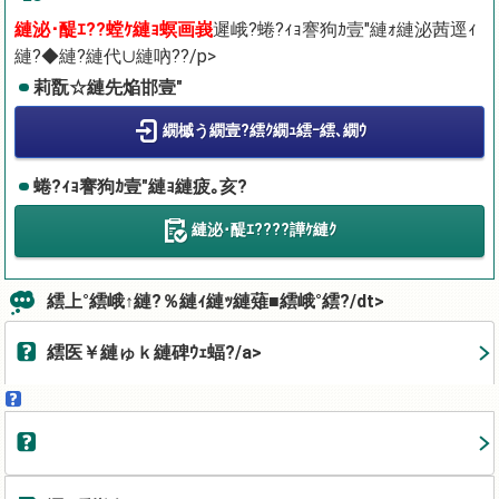
縺泌･醍ｴ??螳ｹ縺ｮ螟画峩
遲峨?蜷?ｨｮ謇狗ｶ壹″縺ｫ縺泌茜逕ｨ
縺?◆縺?縺代∪縺吶??/p>
莉翫☆縺先焔邯壹″
繝槭う繝壹?繧ｸ繝ｭ繧ｰ繧､繝ｳ
蜷?ｨｮ謇狗ｶ壹″縺ｮ縺疲｡亥?
縺泌･醍ｴ????譁ｹ縺ｸ
繧上°繧峨↑縺?％縺ｨ縺ｯ縺薙■繧峨°繧?/dt>
繧医￥縺ゅｋ縺碑ｳｪ蝠?/a>