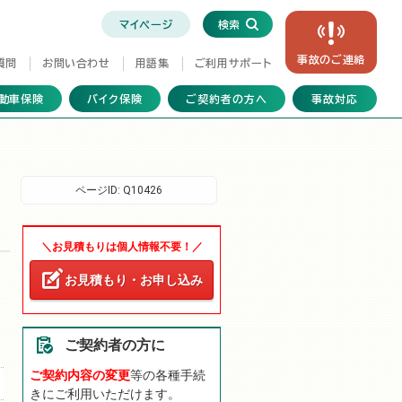
マイページ
検索
事故の
ご連絡
質問
お問い合わせ
用語集
ご利用サポート
動車保険
バイク保険
ご契約者の方へ
事故対応
ページID:
Q10426
＼お見積もりは個人情報不要！／
お見積もり・お申し込み
ご契約者の方に
ご契約内容の変更
等の各種手続
きにご利用いただけます。