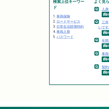
検索上位キーワー
よく見
ド
人身
車両保険
ロードサービス
三井
日常生活賠償特約
いです
車両入替
パスワード
年間
車両
契約