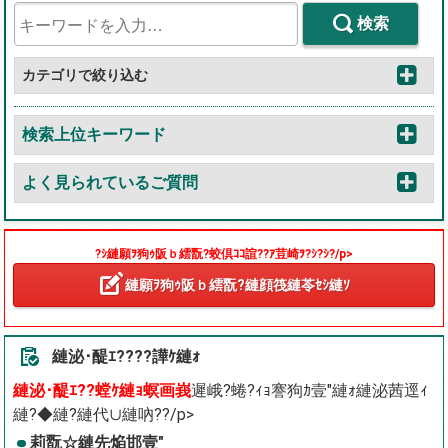
検索
カテゴリで絞り込む
検索上位キーワード
よく見られているご質問
?ｼ縺願ｦ狗ｩ阪ｂ繧翫?蛟倶ｺｺ諠??ｱ荳崎ｦ?ｼ?ｼ?/p>
縺願ｦ狗ｩ阪ｂ繧翫?縺顔筏縺苓ｾｼ縺ｿ
縺泌･醍ｴ????譁ｹ縺ｫ
縺泌･醍ｴ??螳ｹ縺ｮ螟画峩
遲峨?蜷?ｨｮ謇狗ｶ壹″縺ｫ縺泌茜逕ｨ
縺?◆縺?縺代∪縺吶??/p>
莉翫☆縺先焔邯壹″