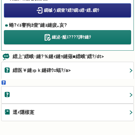
繝槭う繝壹?繧ｸ繝ｭ繧ｰ繧､繝ｳ
蜷?ｨｮ謇狗ｶ壹″縺ｮ縺疲｡亥?
縺泌･醍ｴ????譁ｹ縺ｸ
繧上°繧峨↑縺?％縺ｨ縺ｯ縺薙■繧峨°繧?/dt>
繧医￥縺ゅｋ縺碑ｳｪ蝠?/a>
逕ｨ隱樣寔