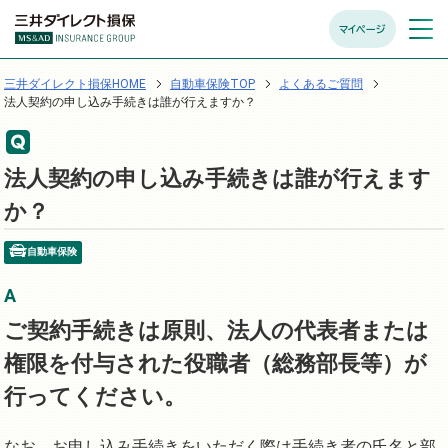
マイページ
メニュ
開く
三井ダイレクト損保HOME
自動車保険TOP
よくあるご質問
法人契約の申し込み手続きは誰が行えますか？
法人契約の申し込み手続きは誰が行えます
か？
自動車保険
ご契約手続きは原則、法人の代表者または
権限を付与された役職者（総務部長等）が
行ってください。
なお、お申し込み手続きをいただく際は手続き者の氏名と部