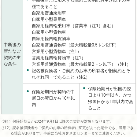
種であること
自家用普通乗用車
自家用小型乗用車
自家用軽四輪乗用車（営業車（注1）含む）
自家用小型貨物車
自家用軽四輪貨物車
中断後の
自家用普通貨物車（最大積載量0.5トン以下）
新たなご
営業用小型貨物車（注1）
契約の主
営業用軽四輪貨物車（注1）
な条件
営業用普通貨物車（最大積載量2トン以下）（注1）
記名被保険者・ご契約のお車の所有者が旧契約とそ
れぞれ同一であること（注2）
保険始期日が出国の翌
保険始期日が契約の中
日より10年以内、かつ
断日の翌日から10年以
帰国日から1年以内であ
内
ること
保険始期日が2024年9月1日以降のご契約が対象となります。
記名被保険者やご契約のお車の所有者に変更があった場合でも、適用でき
る場合があります。事前に当社お客さまセンターまでご連絡ください。