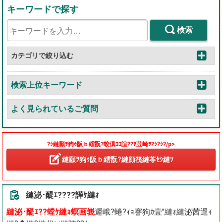
キーワードで探す
検索
カテゴリで絞り込む
検索上位キーワード
よく見られているご質問
?ｼ縺願ｦ狗ｩ阪ｂ繧翫?蛟倶ｺｺ諠??ｱ荳崎ｦ?ｼ?ｼ?/p>
縺願ｦ狗ｩ阪ｂ繧翫?縺顔筏縺苓ｾｼ縺ｿ
縺泌･醍ｴ????譁ｹ縺ｫ
縺泌･醍ｴ??螳ｹ縺ｮ螟画峩
遲峨?蜷?ｨｮ謇狗ｶ壹″縺ｫ縺泌茜逕ｨ