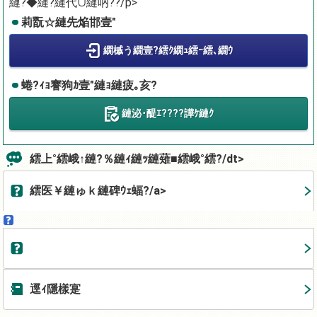
縺?◆縺?縺代∪縺吶??/p>
莉翫☆縺先焔邯壹″
繝槭う繝壹?繧ｸ繝ｭ繧ｰ繧､繝ｳ
蜷?ｨｮ謇狗ｶ壹″縺ｮ縺疲｡亥?
縺泌･醍ｴ????譁ｹ縺ｸ
繧上°繧峨↑縺?％縺ｨ縺ｯ縺薙■繧峨°繧?/dt>
繧医￥縺ゅｋ縺碑ｳｪ蝠?/a>
逕ｨ隱樣寔