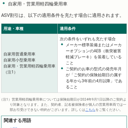
自家用・営業用軽四輪乗用車
ASV割引は、以下の適用条件を充たす場合に適用されます。
用途・車種
適用条件
次の条件をいずれも充たす場合
メーカー標準装備またはメーカ
ーオプションのAEB（衝突被害
自家用普通乗用車
軽減ブレーキ）を装着している
自家用小型乗用車
こと
自家用・営業用軽四輪乗用車
ご契約のお車の型式の発売年月
（注1）
が「ご契約の保険始期日の属す
る年から3年前の4月以降」であ
ること
営業用軽四輪乗用車については保険始期日が2024年9月1日以降のご契約よ
り対象となります。また、契約者、記名被保険者が個人の営業用車両では一
部お引受けできない特約がございます。詳しくは
こちら
をご覧ください。
関連する用語